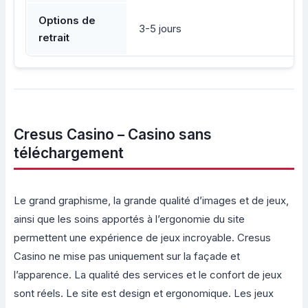
Options de
3-5 jours
retrait
Cresus Casino – Casino sans
téléchargement
Le grand graphisme, la grande qualité d’images et de jeux,
ainsi que les soins apportés à l’ergonomie du site
permettent une expérience de jeux incroyable. Cresus
Casino ne mise pas uniquement sur la façade et
l’apparence. La qualité des services et le confort de jeux
sont réels. Le site est design et ergonomique. Les jeux