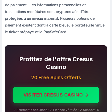
de paiement,. Les informations personnelles et
transactions monétaires sont cryptées afin d’être
protégées à un niveau maximal. Plusieurs options de
paiement existent dont la carte bleue, le portefeuille virtuel,
le ticket prépayé et le PaySafeCard.
Profitez de l'offre Cresus
Casino
20 Free Spins Offerts
VISITER CRESUS CASINO →
✓ Paiements sécurisés · ✓ Licence vérifiée · ✓ Support FR