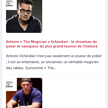
Antonio « The Magician » Esfandiari : le showman du
poker et vainqueur du plus grand tournoi de l’histoire
Antonio Esfandiari n’est pas seulement un joueur de poker
; il est un entertainer, un showman, un véritable magicien
des tables. Surnommé « The...