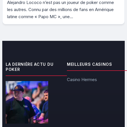
Alejandro Lococo n’est pas un joueur de poker comme
les autres. Connu par des millions de fans en Amérique
latine comme « Papo MC », une...
LA DERNIÈRE ACTU DU
MEILLEURS CASINOS
POKER
Casino Hermes