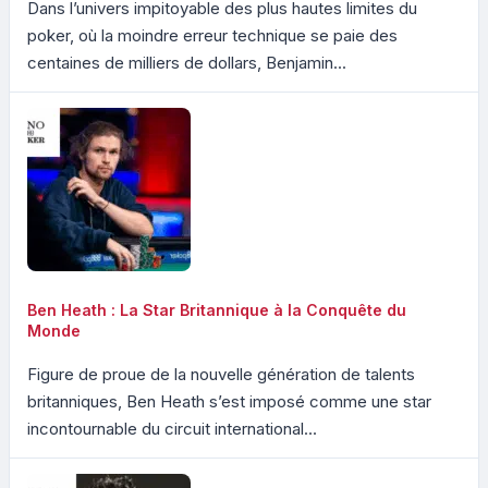
Dans l’univers impitoyable des plus hautes limites du
poker, où la moindre erreur technique se paie des
centaines de milliers de dollars, Benjamin...
Ben Heath : La Star Britannique à la Conquête du
Monde
Figure de proue de la nouvelle génération de talents
britanniques, Ben Heath s’est imposé comme une star
incontournable du circuit international...