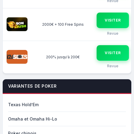
Revue
VISITER
2000€ + 100 Free Spins
Revue
VISITER
200% jusqu'à 200€
Revue
VARIANTES DE POKER
Texas Hold’Em
Omaha et Omaha Hi-Lo
Poker chinois