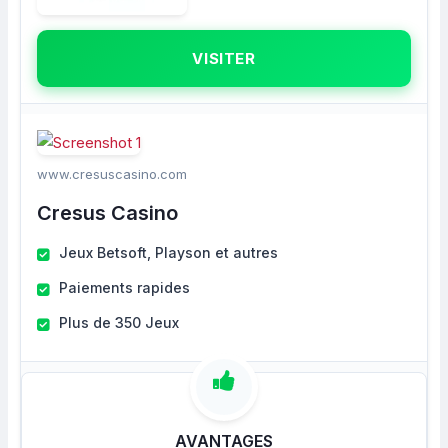
VISITER
www.cresuscasino.com
Cresus Casino
Jeux Betsoft, Playson et autres
Paiements rapides
Plus de 350 Jeux
AVANTAGES