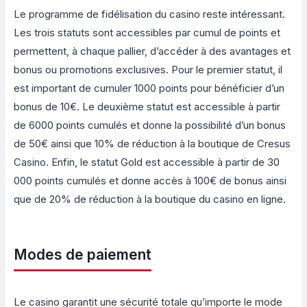
Le programme de fidélisation du casino reste intéressant.
Les trois statuts sont accessibles par cumul de points et
permettent, à chaque pallier, d’accéder à des avantages et
bonus ou promotions exclusives. Pour le premier statut, il
est important de cumuler 1000 points pour bénéficier d’un
bonus de 10€. Le deuxième statut est accessible à partir
de 6000 points cumulés et donne la possibilité d’un bonus
de 50€ ainsi que 10% de réduction à la boutique de Cresus
Casino. Enfin, le statut Gold est accessible à partir de 30
000 points cumulés et donne accès à 100€ de bonus ainsi
que de 20% de réduction à la boutique du casino en ligne.
Modes de paiement
Le casino garantit une sécurité totale qu’importe le mode