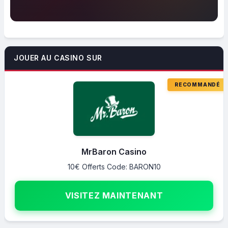
JOUER AU CASINO SUR
MrBaron Casino
10€ Offerts Code: BARON10
VISITEZ MAINTENANT