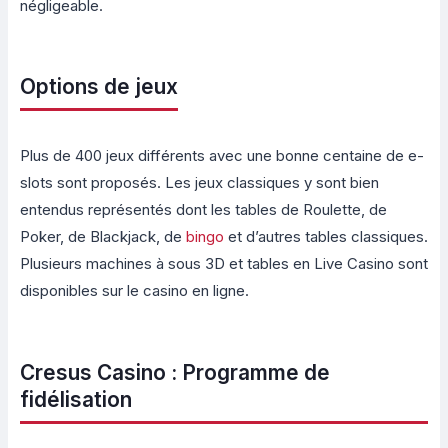
négligeable.
Options de jeux
Plus de 400 jeux différents avec une bonne centaine de e-
slots sont proposés. Les jeux classiques y sont bien
entendus représentés dont les tables de Roulette, de
Poker, de Blackjack, de
bingo
et d’autres tables classiques.
Plusieurs machines à sous 3D et tables en Live Casino sont
disponibles sur le casino en ligne.
Cresus Casino :
Programme de
fidélisation