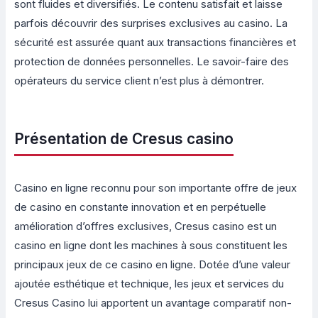
sont fluides et diversifiés. Le contenu satisfait et laisse
parfois découvrir des surprises exclusives au casino. La
sécurité est assurée quant aux transactions financières et
protection de données personnelles. Le savoir-faire des
opérateurs du service client n’est plus à démontrer.
Présentation de Cresus casino
Casino en ligne reconnu pour son importante offre de jeux
de casino en constante innovation et en perpétuelle
amélioration d’offres exclusives, Cresus casino est un
casino en ligne dont les machines à sous constituent les
principaux jeux de ce casino en ligne. Dotée d’une valeur
ajoutée esthétique et technique, les jeux et services du
Cresus Casino lui apportent un avantage comparatif non-