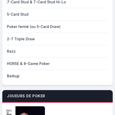
7-Card Stud & 7-Card Stud Hi-Lo
5-Card Stud
Poker fermé (ou 5-Card Draw)
2-7 Triple Draw
Razz
HORSE & 8-Game Poker
Badugi
JOUEURS DE POKER