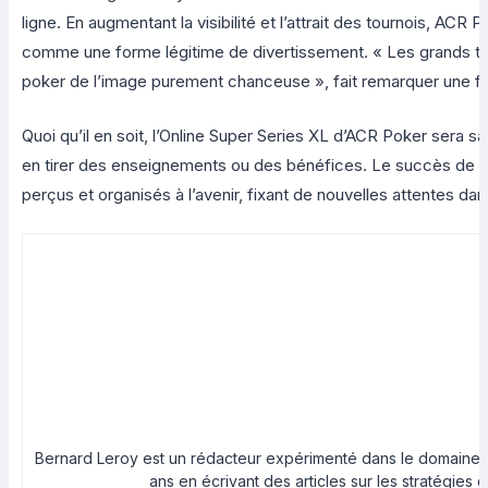
ligne. En augmentant la visibilité et l’attrait des tournois, ACR
comme une forme légitime de divertissement. « Les grands tourn
poker de l’image purement chanceuse », fait remarquer une figu
Quoi qu’il en soit, l’Online Super Series XL d’ACR Poker sera s
en tirer des enseignements ou des bénéfices. Le succès de cet
perçus et organisés à l’avenir, fixant de nouvelles attentes da
Bernard Leroy est un rédacteur expérimenté dans le domaine des 
ans en écrivant des articles sur les stratégies 