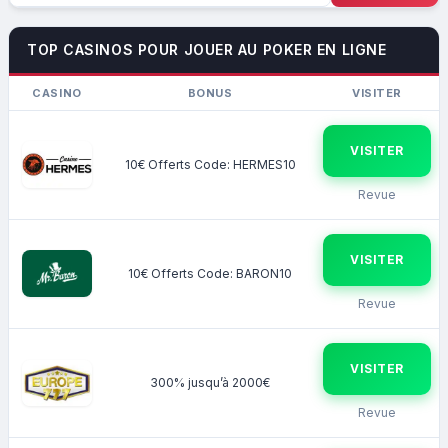
TOP CASINOS POUR JOUER AU POKER EN LIGNE
CASINO
BONUS
VISITER
VISITER
10€ Offerts Code: HERMES10
Revue
VISITER
10€ Offerts Code: BARON10
Revue
VISITER
300% jusqu’à 2000€
Revue