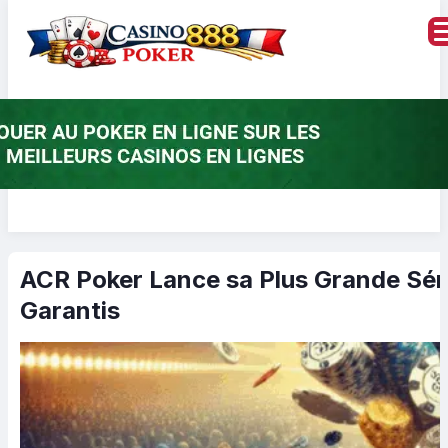
ACR Poker Lance sa Plus Grande Séri
Garantis