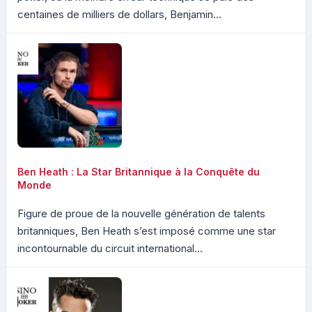
centaines de milliers de dollars, Benjamin...
Ben Heath : La Star Britannique à la Conquête du
Monde
Figure de proue de la nouvelle génération de talents
britanniques, Ben Heath s’est imposé comme une star
incontournable du circuit international...