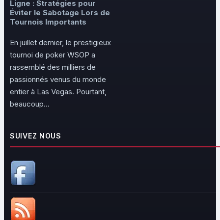
Ligne : Stratégies pour
Éviter le Sabotage Lors de
Tournois Importants
En juillet dernier, le prestigieux
tournoi de poker WSOP a
rassemblé des milliers de
passionnés venus du monde
entier à Las Vegas. Pourtant,
beaucoup...
SUIVEZ NOUS