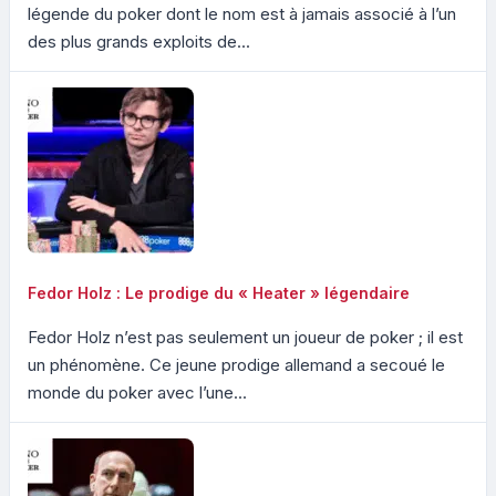
légende du poker dont le nom est à jamais associé à l’un
des plus grands exploits de...
Fedor Holz : Le prodige du « Heater » légendaire
Fedor Holz n’est pas seulement un joueur de poker ; il est
un phénomène. Ce jeune prodige allemand a secoué le
monde du poker avec l’une...