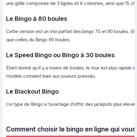
une grille composée de 3 lignes et 9 colonnes, ainsi que 15 chi
Le Bingo à 80 boules
Cette version est un mix parfait des bingo 75 et 90 boules. E
que celles du Bingo 90 boules.
Le Speed Bingo ou Bingo à 30 boules
Étant donné qu’il y a moins de boules, le tour est plus rapide 
modèle convient bien aux joueurs pressés.
Le Blackout Bingo
Ce type de Bingo a l’avantage d’offrir des jackpots plus élevés
Comment choisir le bingo en ligne qui vous