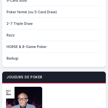
5-Card Stud
Poker fermé (ou 5-Card Draw)
2-7 Triple Draw
Razz
HORSE & 8-Game Poker
Badugi
JOUEURS DE POKER