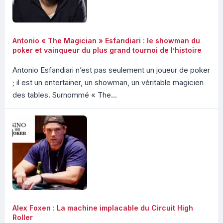
Antonio « The Magician » Esfandiari : le showman du
poker et vainqueur du plus grand tournoi de l’histoire
Antonio Esfandiari n’est pas seulement un joueur de poker
; il est un entertainer, un showman, un véritable magicien
des tables. Surnommé « The...
Alex Foxen : La machine implacable du Circuit High
Roller