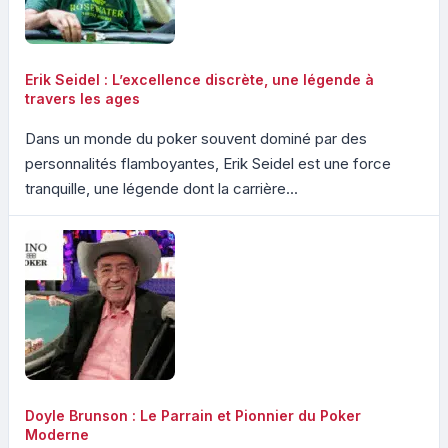
Erik Seidel : L’excellence discrète, une légende à
travers les ages
Dans un monde du poker souvent dominé par des
personnalités flamboyantes, Erik Seidel est une force
tranquille, une légende dont la carrière...
Doyle Brunson : Le Parrain et Pionnier du Poker
Moderne