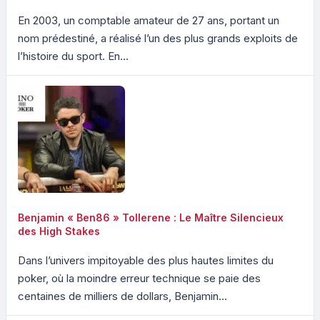
En 2003, un comptable amateur de 27 ans, portant un
nom prédestiné, a réalisé l’un des plus grands exploits de
l’histoire du sport. En...
Benjamin « Ben86 » Tollerene : Le Maître Silencieux
des High Stakes
Dans l’univers impitoyable des plus hautes limites du
poker, où la moindre erreur technique se paie des
centaines de milliers de dollars, Benjamin...