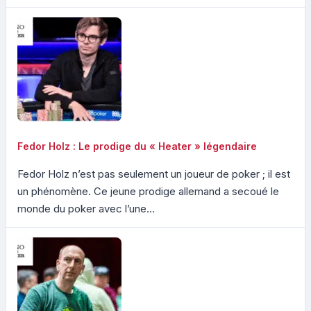
Fedor Holz : Le prodige du « Heater » légendaire
Fedor Holz n’est pas seulement un joueur de poker ; il est
un phénomène. Ce jeune prodige allemand a secoué le
monde du poker avec l’une...