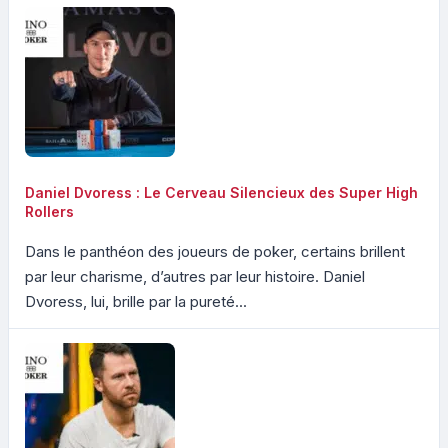
Daniel Dvoress : Le Cerveau Silencieux des Super High
Rollers
Dans le panthéon des joueurs de poker, certains brillent
par leur charisme, d’autres par leur histoire. Daniel
Dvoress, lui, brille par la pureté...