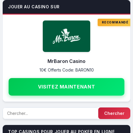
JOUER AU CASINO SUR
MrBaron Casino
10€ Offerts Code: BARON10
VISITEZ MAINTENANT
TOP CASINOS POUR JOUER AU POKER EN LIGNE