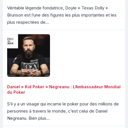
Véritable légende fondatrice, Doyle « Texas Dolly »
Brunson est l’une des figures les plus importantes et les
plus respectées de...
Daniel « Kid Poker » Negreanu : L’Ambassadeur Mondial
du Poker
S’il y a un visage qui incarne le poker pour des millions de
personnes à travers le monde, c’est celui de Daniel
Negreanu. Bien plus...