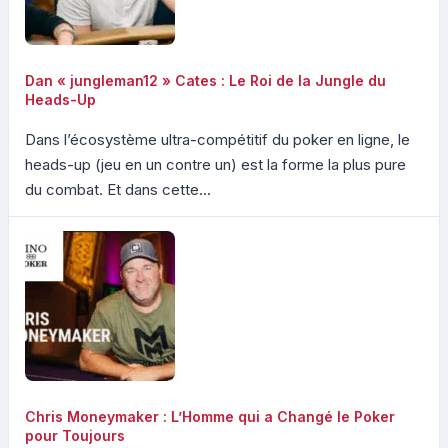
Dan « jungleman12 » Cates : Le Roi de la Jungle du
Heads-Up
Dans l’écosystème ultra-compétitif du poker en ligne, le
heads-up (jeu en un contre un) est la forme la plus pure
du combat. Et dans cette...
Chris Moneymaker : L’Homme qui a Changé le Poker
pour Toujours