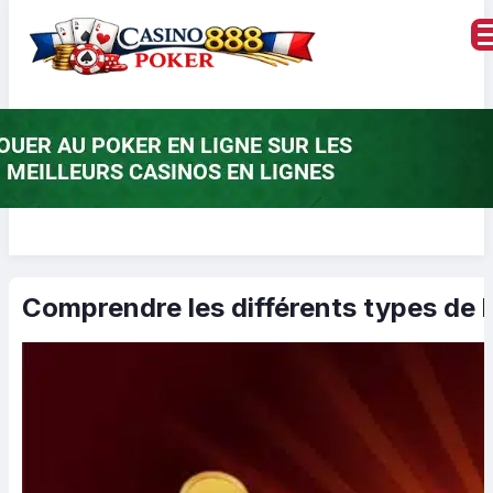
Comprendre les différents types de b