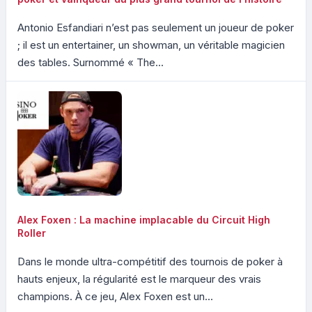
Antonio Esfandiari n’est pas seulement un joueur de poker
; il est un entertainer, un showman, un véritable magicien
des tables. Surnommé « The...
Alex Foxen : La machine implacable du Circuit High
Roller
Dans le monde ultra-compétitif des tournois de poker à
hauts enjeux, la régularité est le marqueur des vrais
champions. À ce jeu, Alex Foxen est un...