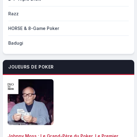
Razz
HORSE & 8-Game Poker
Badugi
JOUEURS DE POKER
Johnny Moss : Le Grand-Père du Poker, Le Premier