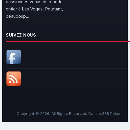
passionnés venus du monde
entier à Las Vegas. Pourtant,
beaucoup...
SUIVEZ NOUS
Copyright © 2026. All Rights Reserved.
Casino 888 Poker