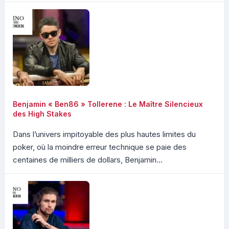
Benjamin « Ben86 » Tollerene : Le Maître Silencieux
des High Stakes
Dans l’univers impitoyable des plus hautes limites du
poker, où la moindre erreur technique se paie des
centaines de milliers de dollars, Benjamin...