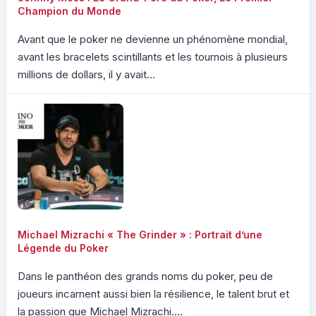
Champion du Monde
Avant que le poker ne devienne un phénomène mondial,
avant les bracelets scintillants et les tournois à plusieurs
millions de dollars, il y avait...
Michael Mizrachi « The Grinder » : Portrait d’une
Légende du Poker
Dans le panthéon des grands noms du poker, peu de
joueurs incarnent aussi bien la résilience, le talent brut et
la passion que Michael Mizrachi....