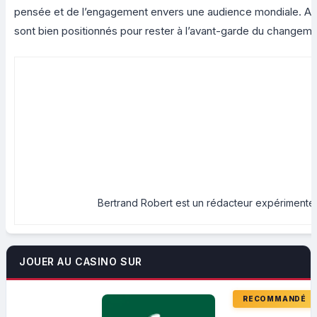
pensée et de l’engagement envers une audience mondiale. Alor
sont bien positionnés pour rester à l’avant-garde du changemen
Bertrand Robert est un rédacteur expérimenté 
JOUER AU CASINO SUR