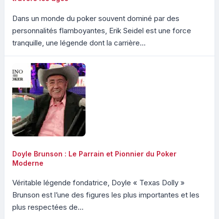
Dans un monde du poker souvent dominé par des
personnalités flamboyantes, Erik Seidel est une force
tranquille, une légende dont la carrière...
Doyle Brunson : Le Parrain et Pionnier du Poker
Moderne
Véritable légende fondatrice, Doyle « Texas Dolly »
Brunson est l’une des figures les plus importantes et les
plus respectées de...