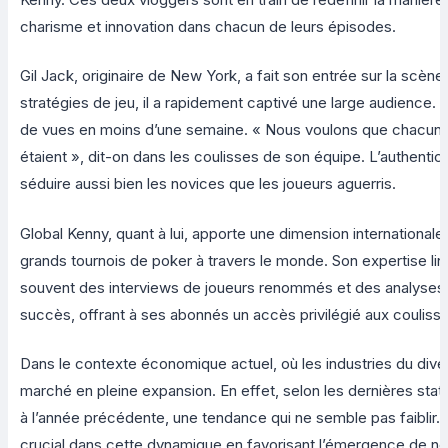
charisme et innovation dans chacun de leurs épisodes.
Gil Jack, originaire de New York, a fait son entrée sur la scèn
stratégies de jeu, il a rapidement captivé une large audience.
de vues en moins d’une semaine. « Nous voulons que chacun de
étaient », dit-on dans les coulisses de son équipe. L’authentic
séduire aussi bien les novices que les joueurs aguerris.
Global Kenny, quant à lui, apporte une dimension internationa
grands tournois de poker à travers le monde. Son expertise ling
souvent des interviews de joueurs renommés et des analyses d
succès, offrant à ses abonnés un accès privilégié aux couliss
Dans le contexte économique actuel, où les industries du dive
marché en pleine expansion. En effet, selon les dernières sta
à l’année précédente, une tendance qui ne semble pas faiblir. 
crucial dans cette dynamique en favorisant l’émergence de no