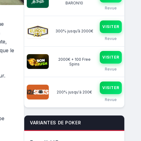
BARON10
Revue
ue
VISITER
300% jusqu’à 2000€
a
Revue
te,
 que le
VISITER
2000€ + 100 Free
Spins
Revue
ur.
VISITER
200% jusqu'à 200€
Revue
pe
VARIANTES DE POKER