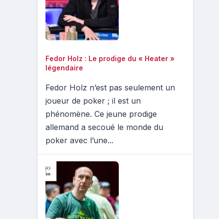
Fedor Holz : Le prodige du « Heater »
légendaire
Fedor Holz n’est pas seulement un
joueur de poker ; il est un
phénomène. Ce jeune prodige
allemand a secoué le monde du
poker avec l’une...