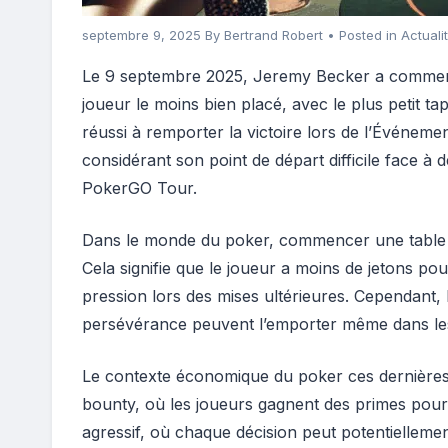
septembre 9, 2025
By
Bertrand Robert
• Posted in
Actuali
Le 9 septembre 2025, Jeremy Becker a commencé
joueur le moins bien placé, avec le plus petit tapi
réussi à remporter la victoire lors de l’Événem
considérant son point de départ difficile face à 
PokerGO Tour.
Dans le monde du poker, commencer une table fi
Cela signifie que le joueur a moins de jetons pour
pression lors des mises ultérieures. Cependant, l
persévérance peuvent l’emporter même dans les 
Le contexte économique du poker ces dernières
bounty, où les joueurs gagnent des primes pour 
agressif, où chaque décision peut potentielleme