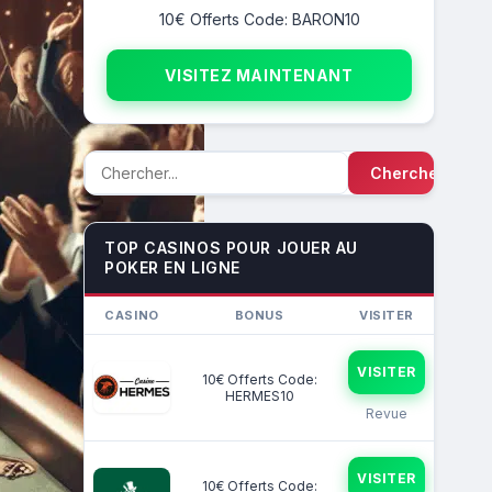
10€ Offerts Code: BARON10
VISITEZ MAINTENANT
TOP CASINOS POUR JOUER AU
POKER EN LIGNE
CASINO
BONUS
VISITER
VISITER
10€ Offerts Code:
HERMES10
Revue
VISITER
10€ Offerts Code: