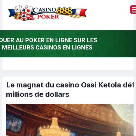
Le magnat du casino Ossi Ketola défie
millions de dollars