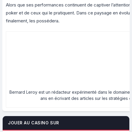
Alors que ses performances continuent de captiver l’attention
poker et de ceux qui le pratiquent. Dans ce paysage en évolutio
finalement, les possédera.
Bernard Leroy est un rédacteur expérimenté dans le domaine des 
ans en écrivant des articles sur les stratégies 
JOUER AU CASINO SUR