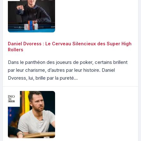
Daniel Dvoress : Le Cerveau Silencieux des Super High
Rollers
Dans le panthéon des joueurs de poker, certains brillent
par leur charisme, d’autres par leur histoire. Daniel
Dvoress, lui, brille par la pureté...