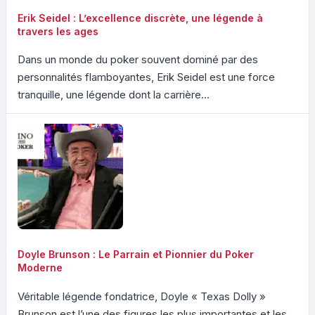
Erik Seidel : L’excellence discrète, une légende à
travers les ages
Dans un monde du poker souvent dominé par des
personnalités flamboyantes, Erik Seidel est une force
tranquille, une légende dont la carrière...
Doyle Brunson : Le Parrain et Pionnier du Poker
Moderne
Véritable légende fondatrice, Doyle « Texas Dolly »
Brunson est l’une des figures les plus importantes et les