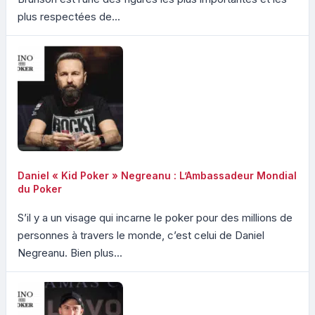
plus respectées de...
Daniel « Kid Poker » Negreanu : L’Ambassadeur Mondial
du Poker
S’il y a un visage qui incarne le poker pour des millions de
personnes à travers le monde, c’est celui de Daniel
Negreanu. Bien plus...