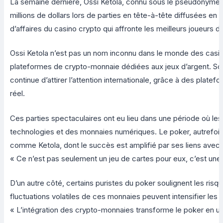
La semaine dernière, Ossi Ketola, connu sous le pseudonyme 
millions de dollars lors de parties en tête-à-tête diffusées e
d’affaires du casino crypto qui affronte les meilleurs joueurs du
Ossi Ketola n’est pas un nom inconnu dans le monde des casinos
plateformes de crypto-monnaie dédiées aux jeux d’argent. Son 
continue d’attirer l’attention internationale, grâce à des plate
réel.
Ces parties spectaculaires ont eu lieu dans une période où les
technologies et des monnaies numériques. Le poker, autrefois 
comme Ketola, dont le succès est amplifié par ses liens avec
« Ce n’est pas seulement un jeu de cartes pour eux, c’est une 
D’un autre côté, certains puristes du poker soulignent les ris
fluctuations volatiles de ces monnaies peuvent intensifier les e
« L’intégration des crypto-monnaies transforme le poker en un 