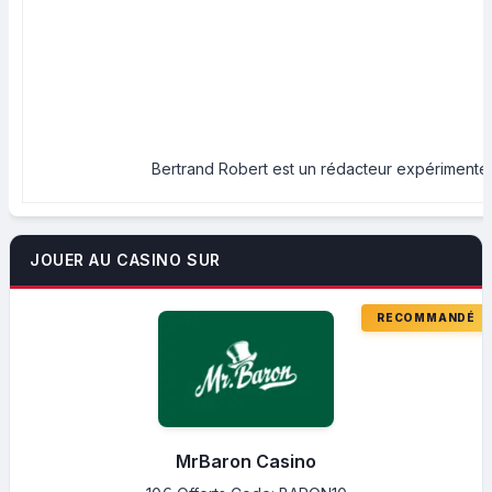
Bertrand Robert est un rédacteur expérimenté 
JOUER AU CASINO SUR
MrBaron Casino