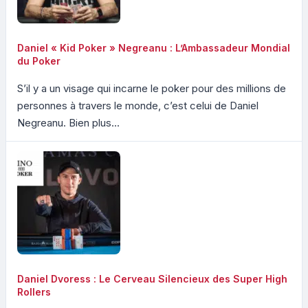
Daniel « Kid Poker » Negreanu : L’Ambassadeur Mondial
du Poker
S’il y a un visage qui incarne le poker pour des millions de
personnes à travers le monde, c’est celui de Daniel
Negreanu. Bien plus...
Daniel Dvoress : Le Cerveau Silencieux des Super High
Rollers