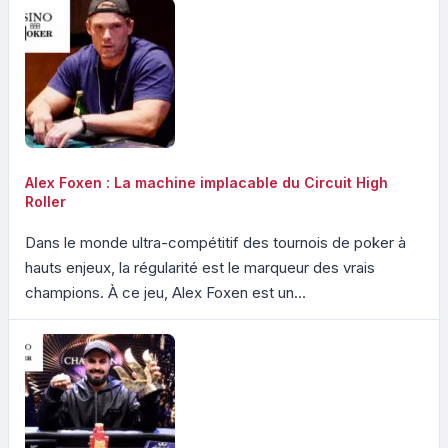
Alex Foxen : La machine implacable du Circuit High
Roller
Dans le monde ultra-compétitif des tournois de poker à
hauts enjeux, la régularité est le marqueur des vrais
champions. À ce jeu, Alex Foxen est un...