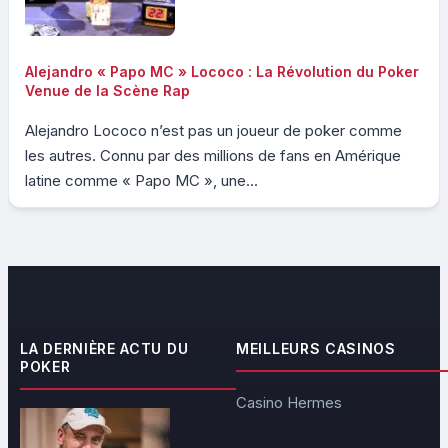
Alejandro « Papo MC » Lococo : La Révolution du Poker
Venue de la Scène Rap
Alejandro Lococo n’est pas un joueur de poker comme
les autres. Connu par des millions de fans en Amérique
latine comme « Papo MC », une...
LA DERNIÈRE ACTU DU
MEILLEURS CASINOS
POKER
Casino Hermes