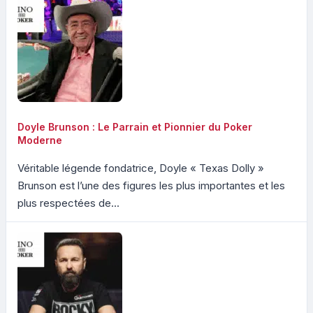
Doyle Brunson : Le Parrain et Pionnier du Poker
Moderne
Véritable légende fondatrice, Doyle « Texas Dolly »
Brunson est l’une des figures les plus importantes et les
plus respectées de...