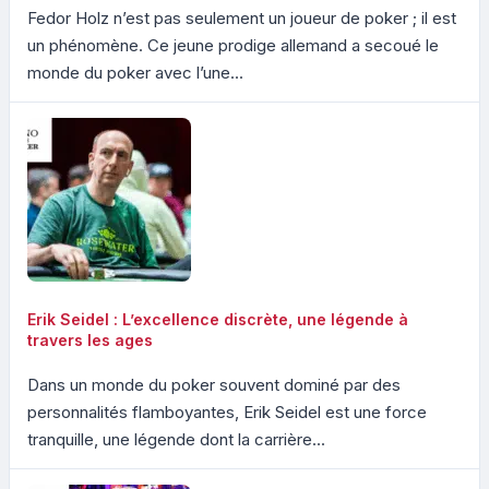
Fedor Holz n’est pas seulement un joueur de poker ; il est
un phénomène. Ce jeune prodige allemand a secoué le
monde du poker avec l’une...
Erik Seidel : L’excellence discrète, une légende à
travers les ages
Dans un monde du poker souvent dominé par des
personnalités flamboyantes, Erik Seidel est une force
tranquille, une légende dont la carrière...