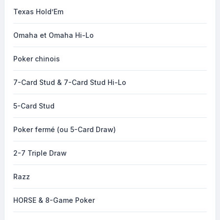
Texas Hold’Em
Omaha et Omaha Hi-Lo
Poker chinois
7-Card Stud & 7-Card Stud Hi-Lo
5-Card Stud
Poker fermé (ou 5-Card Draw)
2-7 Triple Draw
Razz
HORSE & 8-Game Poker