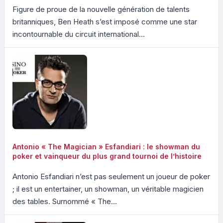
Figure de proue de la nouvelle génération de talents
britanniques, Ben Heath s’est imposé comme une star
incontournable du circuit international...
Antonio « The Magician » Esfandiari : le showman du
poker et vainqueur du plus grand tournoi de l’histoire
Antonio Esfandiari n’est pas seulement un joueur de poker
; il est un entertainer, un showman, un véritable magicien
des tables. Surnommé « The...