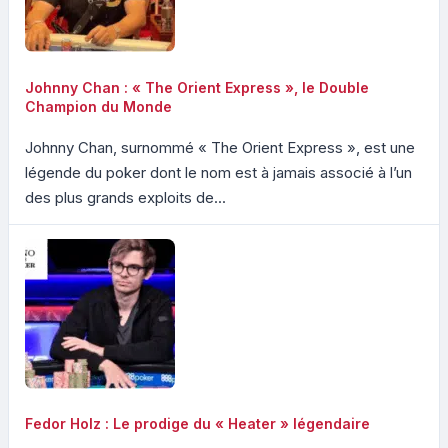
Johnny Chan : « The Orient Express », le Double
Champion du Monde
Johnny Chan, surnommé « The Orient Express », est une
légende du poker dont le nom est à jamais associé à l’un
des plus grands exploits de...
Fedor Holz : Le prodige du « Heater » légendaire