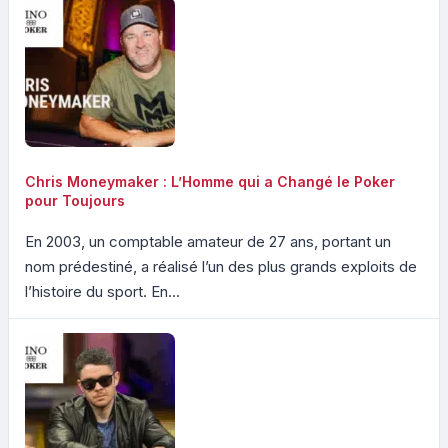
Chris Moneymaker : L’Homme qui a Changé le Poker
pour Toujours
En 2003, un comptable amateur de 27 ans, portant un
nom prédestiné, a réalisé l’un des plus grands exploits de
l’histoire du sport. En...