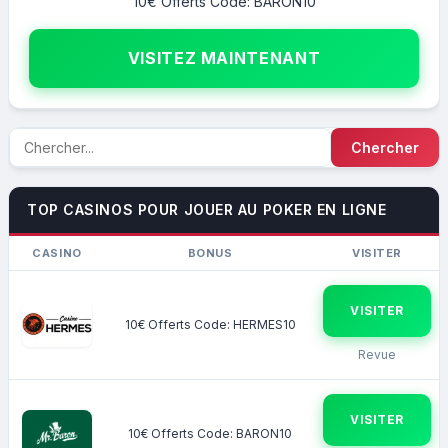
10€ Offerts Code: BARON10
VISITEZ MAINTENANT
TOP CASINOS POUR JOUER AU POKER EN LIGNE
CASINO
BONUS
VISITER
VISITER
10€ Offerts Code: HERMES10
Revue
VISITER
10€ Offerts Code: BARON10