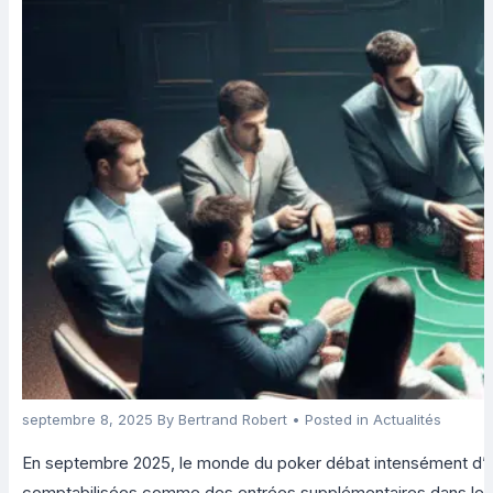
septembre 8, 2025
By
Bertrand Robert
• Posted in
Actualités
En septembre 2025, le monde du poker débat intensément d’un
comptabilisées comme des entrées supplémentaires dans les to