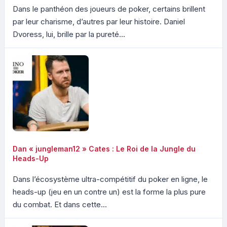
Dans le panthéon des joueurs de poker, certains brillent
par leur charisme, d’autres par leur histoire. Daniel
Dvoress, lui, brille par la pureté...
Dan « jungleman12 » Cates : Le Roi de la Jungle du
Heads-Up
Dans l’écosystème ultra-compétitif du poker en ligne, le
heads-up (jeu en un contre un) est la forme la plus pure
du combat. Et dans cette...