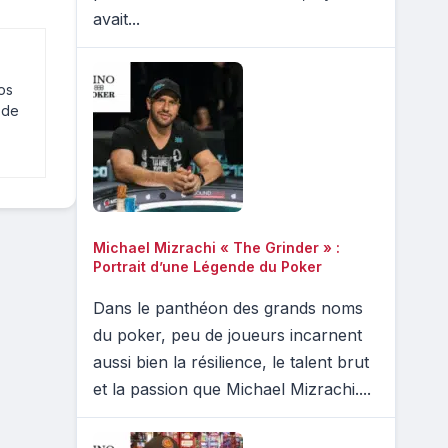
avait...
os
t de
Michael Mizrachi « The Grinder » :
Portrait d’une Légende du Poker
Dans le panthéon des grands noms
du poker, peu de joueurs incarnent
aussi bien la résilience, le talent brut
et la passion que Michael Mizrachi....