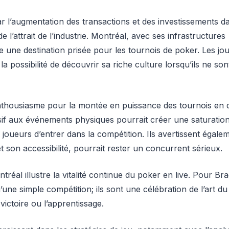
 l’augmentation des transactions et des investissements da
 l’attrait de l’industrie. Montréal, avec ses infrastructures
une destination prisée pour les tournois de poker. Les jo
 la possibilité de découvrir sa riche culture lorsqu’ils ne so
thousiasme pour la montée en puissance des tournois en d
sif aux événements physiques pourrait créer une saturatio
joueurs d’entrer dans la compétition. Ils avertissent égale
et son accessibilité, pourrait rester un concurrent sérieux.
réal illustre la vitalité continue du poker en live. Pour Br
ne simple compétition; ils sont une célébration de l’art du
ictoire ou l’apprentissage.