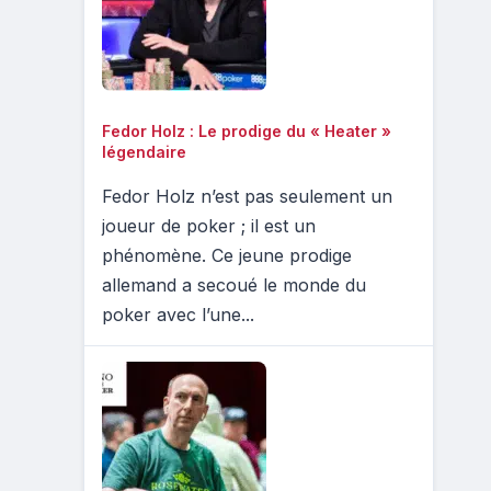
Fedor Holz : Le prodige du « Heater »
légendaire
Fedor Holz n’est pas seulement un
joueur de poker ; il est un
phénomène. Ce jeune prodige
allemand a secoué le monde du
poker avec l’une...