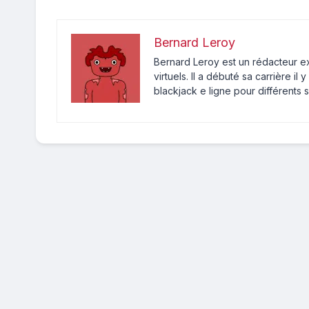
Bernard Leroy
Bernard Leroy est un rédacteur e
virtuels. Il a débuté sa carrière il
blackjack e ligne pour différents 