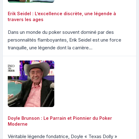
Erik Seidel : L’excellence discrète, une légende à
travers les ages
Dans un monde du poker souvent dominé par des
personnalités flamboyantes, Erik Seidel est une force
tranquille, une légende dont la carrière...
Doyle Brunson : Le Parrain et Pionnier du Poker
Moderne
Véritable légende fondatrice, Doyle « Texas Dolly »