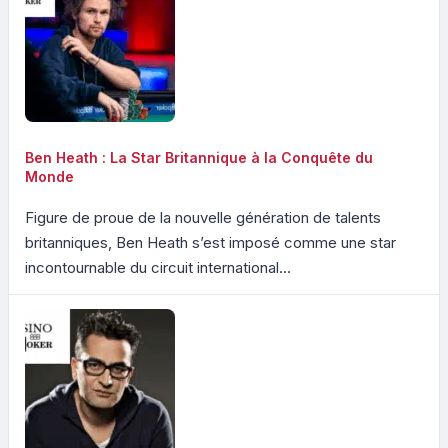
Ben Heath : La Star Britannique à la Conquête du
Monde
Figure de proue de la nouvelle génération de talents
britanniques, Ben Heath s’est imposé comme une star
incontournable du circuit international...