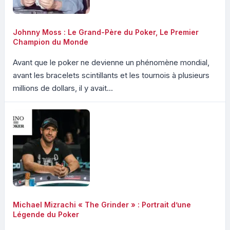
Johnny Moss : Le Grand-Père du Poker, Le Premier
Champion du Monde
Avant que le poker ne devienne un phénomène mondial,
avant les bracelets scintillants et les tournois à plusieurs
millions de dollars, il y avait...
Michael Mizrachi « The Grinder » : Portrait d’une
Légende du Poker