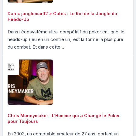
Dan « jungleman12 » Cates : Le Roi de la Jungle du
Heads-Up
Dans l’écosystème ultra-compétitif du poker en ligne, le
heads-up (jeu en un contre un) est la forme la plus pure
du combat. Et dans cette...
Chris Moneymaker : L’Homme qui a Changé le Poker
pour Toujours
En 2003, un comptable amateur de 27 ans, portant un