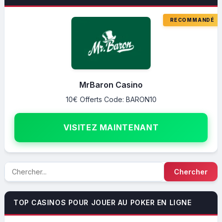
MrBaron Casino
10€ Offerts Code: BARON10
VISITEZ MAINTENANT
TOP CASINOS POUR JOUER AU POKER EN LIGNE