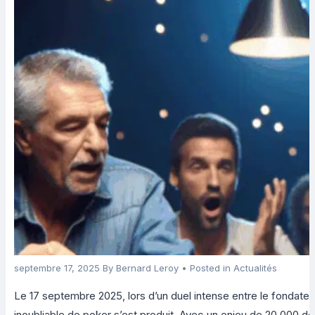
septembre 17, 2025
By
Bernard Leroy
• Posted in
Actualités
Le 17 septembre 2025, lors d’un duel intense entre le fondate
inoubliable de poker s’est produit. Avec un enjeu de 20 000 do