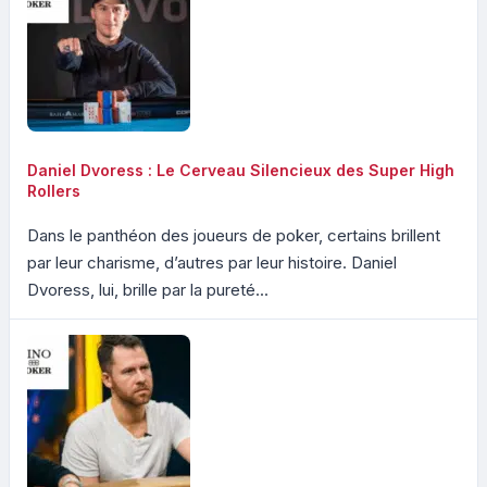
Daniel Dvoress : Le Cerveau Silencieux des Super High
Rollers
Dans le panthéon des joueurs de poker, certains brillent
par leur charisme, d’autres par leur histoire. Daniel
Dvoress, lui, brille par la pureté...