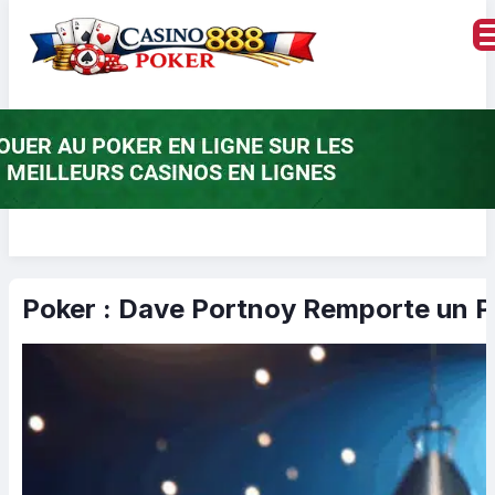
Poker : Dave Portnoy Remporte un Po