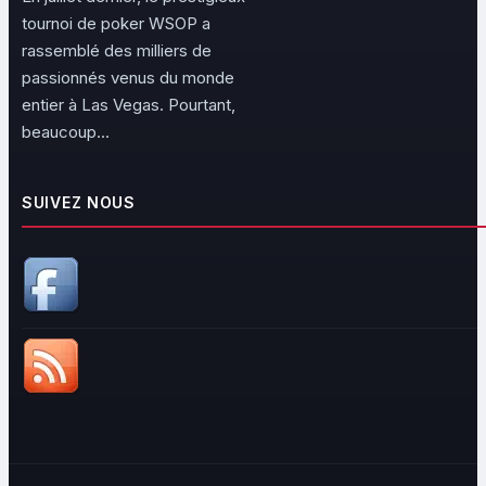
tournoi de poker WSOP a
rassemblé des milliers de
passionnés venus du monde
entier à Las Vegas. Pourtant,
beaucoup...
SUIVEZ NOUS