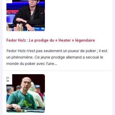
Fedor Holz : Le prodige du « Heater » légendaire
Fedor Holz n’est pas seulement un joueur de poker ; il est
un phénomène. Ce jeune prodige allemand a secoué le
monde du poker avec l’une...