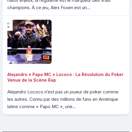
hauts enjeux, la régularité est le marqueur des vrais
champions. À ce jeu, Alex Foxen est un...
Alejandro « Papo MC » Lococo : La Révolution du Poker
Venue de la Scène Rap
Alejandro Lococo n’est pas un joueur de poker comme
les autres. Connu par des millions de fans en Amérique
latine comme « Papo MC », une...