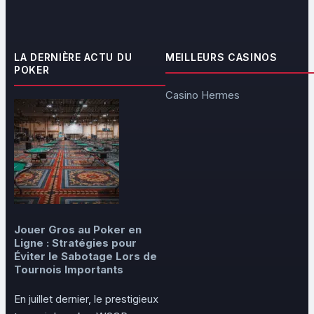
LA DERNIÈRE ACTU DU
MEILLEURS CASINOS
POKER
Casino Hermes
Jouer Gros au Poker en
Ligne : Stratégies pour
Éviter le Sabotage Lors de
Tournois Importants
En juillet dernier, le prestigieux