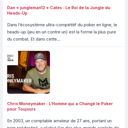
Dan « jungleman12 » Cates : Le Roi de la Jungle du
Heads-Up
Dans l’écosystème ultra-compétitif du poker en ligne, le
heads-up (jeu en un contre un) est la forme la plus pure
du combat. Et dans cette...
Chris Moneymaker : L’Homme qui a Changé le Poker
pour Toujours
En 2003, un comptable amateur de 27 ans, portant un
nom prédestiné, a réalisé l’un des plus grands exploits de