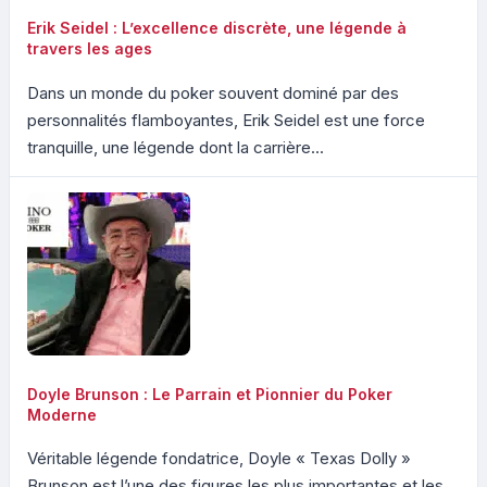
Erik Seidel : L’excellence discrète, une légende à
travers les ages
Dans un monde du poker souvent dominé par des
personnalités flamboyantes, Erik Seidel est une force
tranquille, une légende dont la carrière...
Doyle Brunson : Le Parrain et Pionnier du Poker
Moderne
Véritable légende fondatrice, Doyle « Texas Dolly »
Brunson est l’une des figures les plus importantes et les