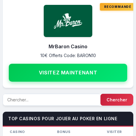
MrBaron Casino
10€ Offerts Code: BARON10
VISITEZ MAINTENANT
TOP CASINOS POUR JOUER AU POKER EN LIGNE
CASINO
BONUS
VISITER