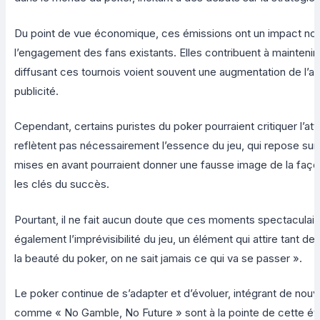
Du point de vue économique, ces émissions ont un impact notab
l’engagement des fans existants. Elles contribuent à maintenir l’
diffusant ces tournois voient souvent une augmentation de l’au
publicité.
Cependant, certains puristes du poker pourraient critiquer l’a
reflètent pas nécessairement l’essence du jeu, qui repose sur 
mises en avant pourraient donner une fausse image de la façon
les clés du succès.
Pourtant, il ne fait aucun doute que ces moments spectaculaires 
également l’imprévisibilité du jeu, un élément qui attire tant 
la beauté du poker, on ne sait jamais ce qui va se passer ».
Le poker continue de s’adapter et d’évoluer, intégrant de nouv
comme « No Gamble, No Future » sont à la pointe de cette évolu