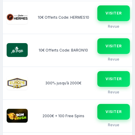
VISITER
10€ Offerts Code: HERMES10
Revue
VISITER
10€ Offerts Code: BARON10
Revue
VISITER
300% jusqu’à 2000€
Revue
VISITER
2000€ + 100 Free Spins
Revue