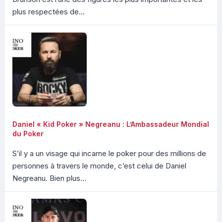
plus respectées de...
Daniel « Kid Poker » Negreanu : L’Ambassadeur Mondial
du Poker
S’il y a un visage qui incarne le poker pour des millions de
personnes à travers le monde, c’est celui de Daniel
Negreanu. Bien plus...