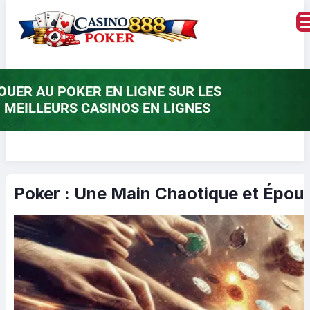
Poker : Une Main Chaotique et Épou