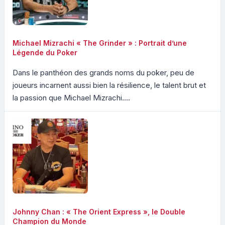
Michael Mizrachi « The Grinder » : Portrait d’une
Légende du Poker
Dans le panthéon des grands noms du poker, peu de
joueurs incarnent aussi bien la résilience, le talent brut et
la passion que Michael Mizrachi....
Johnny Chan : « The Orient Express », le Double
Champion du Monde