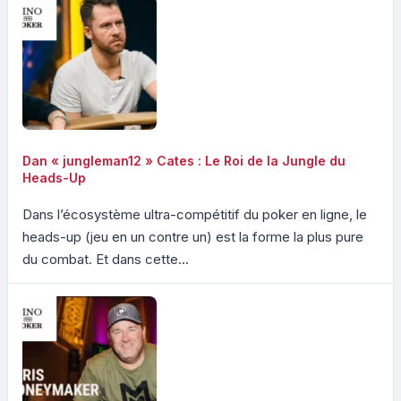
Dan « jungleman12 » Cates : Le Roi de la Jungle du
Heads-Up
Dans l’écosystème ultra-compétitif du poker en ligne, le
heads-up (jeu en un contre un) est la forme la plus pure
du combat. Et dans cette...