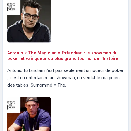
Antonio « The Magician » Esfandiari : le showman du
poker et vainqueur du plus grand tournoi de l’histoire
Antonio Esfandiari n’est pas seulement un joueur de poker
; il est un entertainer, un showman, un véritable magicien
des tables. Surnommé « The...