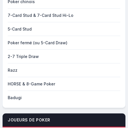
Poker chinois
7-Card Stud & 7-Card Stud Hi-Lo
5-Card Stud
Poker fermé (ou 5-Card Draw)
2-7 Triple Draw
Razz
HORSE & 8-Game Poker
Badugi
JOUEURS DE POKER