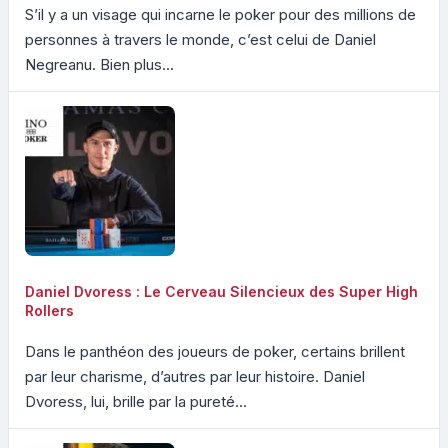
S’il y a un visage qui incarne le poker pour des millions de
personnes à travers le monde, c’est celui de Daniel
Negreanu. Bien plus...
Daniel Dvoress : Le Cerveau Silencieux des Super High
Rollers
Dans le panthéon des joueurs de poker, certains brillent
par leur charisme, d’autres par leur histoire. Daniel
Dvoress, lui, brille par la pureté...