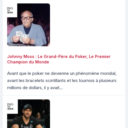
Johnny Moss : Le Grand-Père du Poker, Le Premier
Champion du Monde
Avant que le poker ne devienne un phénomène mondial,
avant les bracelets scintillants et les tournois à plusieurs
millions de dollars, il y avait...