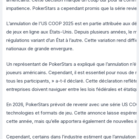
impatience. PokerStars a cependant promis que la série revien
L’annulation de l’US COOP 2025 est en partie attribuée aux déf
de jeux en ligne aux États-Unis. Depuis plusieurs années, le 
régulations variant d’un État à l’autre. Cette variation rend di
nationaux de grande envergure.
Un représentant de PokerStars a expliqué que l’annulation n’é
joueurs américains. Cependant, il est essentiel pour nous de n
tous les participants, » a-t-il déclaré. Cette déclaration reflè
entreprises doivent naviguer entre les lois fédérales et étatiqu
En 2026, PokerStars prévoit de revenir avec une série US COOP 
technologies et formats de jeu. Cette annonce laisse espérer
cette année, mais qu’elle apportera également de nouvelles inn
Cependant, certains dans l’industrie estiment que l’annulation