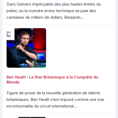
Dans l’univers impitoyable des plus hautes limites du
poker, où la moindre erreur technique se paie des
centaines de milliers de dollars, Benjamin...
Ben Heath : La Star Britannique à la Conquête du
Monde
Figure de proue de la nouvelle génération de talents
britanniques, Ben Heath s’est imposé comme une star
incontournable du circuit international...