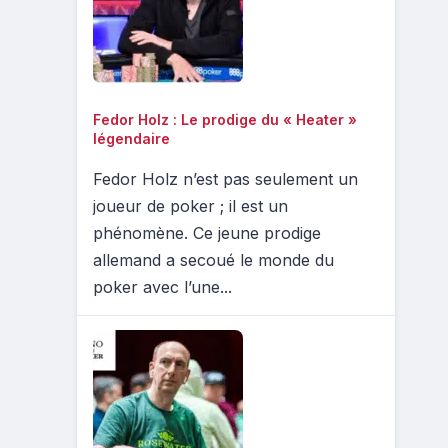
Fedor Holz : Le prodige du « Heater »
légendaire
Fedor Holz n’est pas seulement un
joueur de poker ; il est un
phénomène. Ce jeune prodige
allemand a secoué le monde du
poker avec l’une...