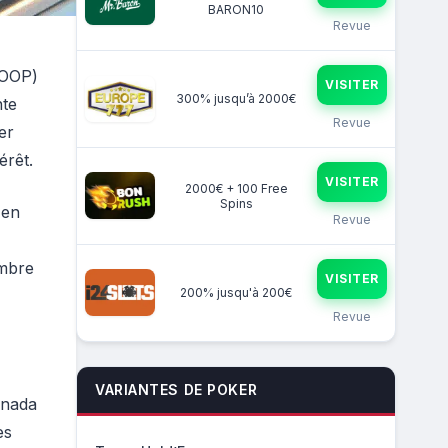
BARON10
Revue
COOP)
VISITER
300% jusqu’à 2000€
nte
Revue
er
érêt.
VISITER
2000€ + 100 Free
Spins
 en
Revue
embre
VISITER
200% jusqu'à 200€
Revue
VARIANTES DE POKER
anada
es