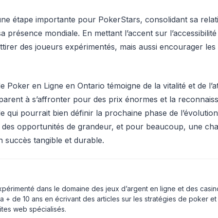
e étape importante pour PokerStars, consolidant sa relat
présence mondiale. En mettant l’accent sur l’accessibilité
attirer des joueurs expérimentés, mais aussi encourager les
oker en Ligne en Ontario témoigne de la vitalité et de l’at
parent à s’affronter pour des prix énormes et la reconnais
ui pourrait bien définir la prochaine phase de l’évolutio
nt des opportunités de grandeur, et pour beaucoup, une ch
 succès tangible et durable.
xpérimenté dans le domaine des jeux d’argent en ligne et des casin
 y a + de 10 ans en écrivant des articles sur les stratégies de poker e
sites web spécialisés.