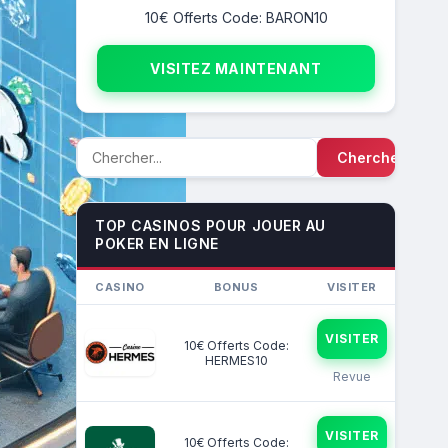
10€ Offerts Code: BARON10
VISITEZ MAINTENANT
TOP CASINOS POUR JOUER AU
POKER EN LIGNE
CASINO
BONUS
VISITER
VISITER
10€ Offerts Code:
HERMES10
Revue
VISITER
10€ Offerts Code: