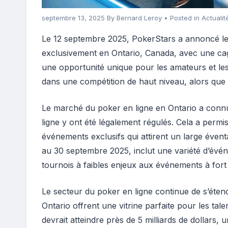
septembre 13, 2025
By
Bernard Leroy
• Posted in
Actualit
Le 12 septembre 2025, PokerStars a annoncé le
exclusivement en Ontario, Canada, avec une cagn
une opportunité unique pour les amateurs et le
dans une compétition de haut niveau, alors que 
Le marché du poker en ligne en Ontario a connu
ligne y ont été légalement régulés. Cela a per
événements exclusifs qui attirent un large éventa
au 30 septembre 2025, inclut une variété d’évé
tournois à faibles enjeux aux événements à fort
Le secteur du poker en ligne continue de s’éte
Ontario offrent une vitrine parfaite pour les t
devrait atteindre près de 5 milliards de dollar