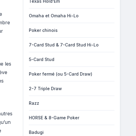
Texas Hold’Em
e
Omaha et Omaha Hi-Lo
ombre
Poker chinois
ur
7-Card Stud & 7-Card Stud Hi-Lo
5-Card Stud
ue les
lève
Poker fermé (ou 5-Card Draw)
es
2-7 Triple Draw
Razz
autres
HORSE & 8-Game Poker
qu’un
e
Badugi