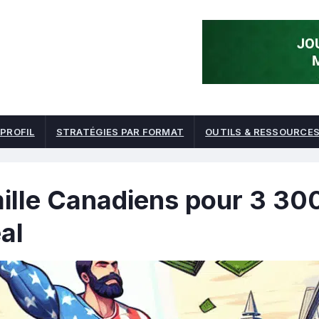
 PROFIL
STRATÉGIES PAR FORMAT
OUTILS & RESSOURCE
ille Canadiens pour 3 30
al