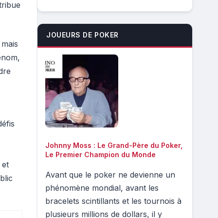
tribue
JOUEURS DE POKER
 mais
renom,
dre
éfis
Johnny Moss : Le Grand-Père du Poker,
Le Premier Champion du Monde
 et
Avant que le poker ne devienne un
blic
phénomène mondial, avant les
bracelets scintillants et les tournois à
plusieurs millions de dollars, il y