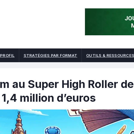
 PROFIL
STRATÉGIES PAR FORMAT
OUTILS & RESSOURCE
rm au Super High Roller de
1,4 million d’euros