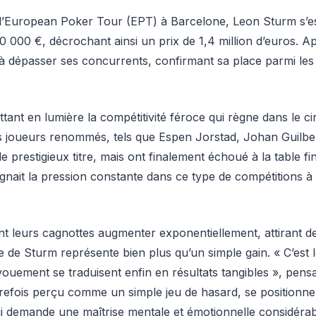
 l’European Poker Tour (EPT) à Barcelone, Leon Sturm s’e
 000 €, décrochant ainsi un prix de 1,4 million d’euros. A
 dépasser ses concurrents, confirmant sa place parmi les 
tant en lumière la compétitivité féroce qui règne dans le cir
s joueurs renommés, tels que Espen Jorstad, Johan Guilber
prestigieux titre, mais ont finalement échoué à la table fin
ignait la pression constante dans ce type de compétitions à
t leurs cagnottes augmenter exponentiellement, attirant d
re de Sturm représente bien plus qu’un simple gain. « C’est 
ement se traduisent enfin en résultats tangibles », pensait
utrefois perçu comme un simple jeu de hasard, se positionne
i demande une maîtrise mentale et émotionnelle considérab