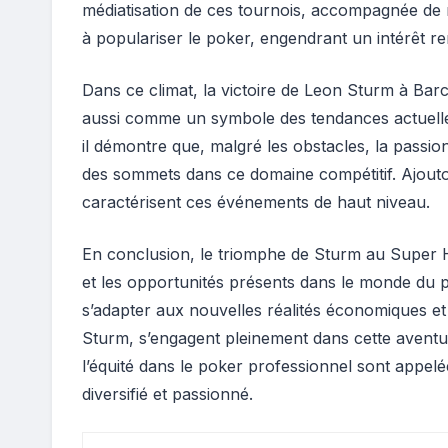
médiatisation de ces tournois, accompagnée de r
à populariser le poker, engendrant un intérêt r
Dans ce climat, la victoire de Leon Sturm à Ba
aussi comme un symbole des tendances actuelle
il démontre que, malgré les obstacles, la passion
des sommets dans ce domaine compétitif. Ajoutons 
caractérisent ces événements de haut niveau.
En conclusion, le triomphe de Sturm au Super Hi
et les opportunités présents dans le monde du p
s’adapter aux nouvelles réalités économiques et c
Sturm, s’engagent pleinement dans cette aventure
l’équité dans le poker professionnel sont appelée
diversifié et passionné.