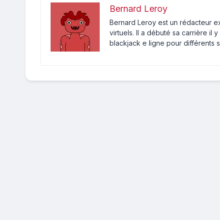
Bernard Leroy
Bernard Leroy est un rédacteur e
virtuels. Il a débuté sa carrière il
blackjack e ligne pour différents 