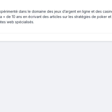
xpérimenté dans le domaine des jeux d’argent en ligne et des casin
 y a + de 10 ans en écrivant des articles sur les stratégies de poker e
sites web spécialisés.