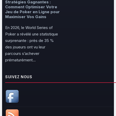
Stratégies Gagnantes :
Comment Optimiser Votre
Jeu de Poker en Ligne pour
Maximiser Vos Gains
En 2026, le World Series of
Poker a révélé une statistique
surprenante : près de 35 %
des joueurs ont vu leur
parcours s’achever
prématurément...
SUIVEZ NOUS