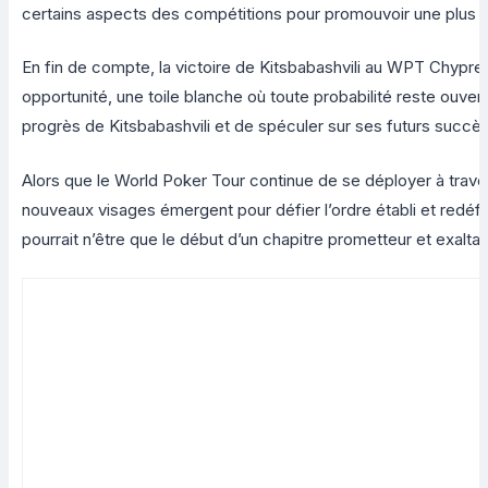
certains aspects des compétitions pour promouvoir une plus 
En fin de compte, la victoire de Kitsbabashvili au WPT Chypre e
opportunité, une toile blanche où toute probabilité reste ouver
progrès de Kitsbabashvili et de spéculer sur ses futurs succès
Alors que le World Poker Tour continue de se déployer à traver
nouveaux visages émergent pour défier l’ordre établi et redéfi
pourrait n’être que le début d’un chapitre prometteur et exaltan