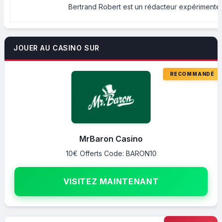
Bertrand Robert est un rédacteur expérimenté 
JOUER AU CASINO SUR
MrBaron Casino
10€ Offerts Code: BARON10
VISITEZ MAINTENANT