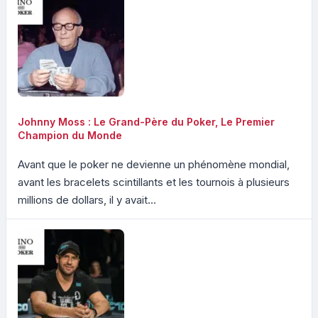
Johnny Moss : Le Grand-Père du Poker, Le Premier
Champion du Monde
Avant que le poker ne devienne un phénomène mondial,
avant les bracelets scintillants et les tournois à plusieurs
millions de dollars, il y avait...