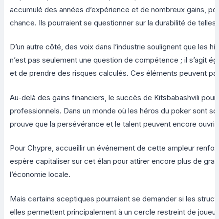
accumulé des années d’expérience et de nombreux gains, pou
chance. Ils pourraient se questionner sur la durabilité de tell
D’un autre côté, des voix dans l’industrie soulignent que les hi
n’est pas seulement une question de compétence ; il s’agit é
et de prendre des risques calculés. Ces éléments peuvent pa
Au-delà des gains financiers, le succès de Kitsbabashvili pourr
professionnels. Dans un monde où les héros du poker sont sou
prouve que la persévérance et le talent peuvent encore ouvrir
Pour Chypre, accueillir un événement de cette ampleur renforce
espère capitaliser sur cet élan pour attirer encore plus de g
l’économie locale.
Mais certains sceptiques pourraient se demander si les structu
elles permettent principalement à un cercle restreint de joueurs