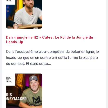
Dan « jungleman12 » Cates : Le Roi de la Jungle du
Heads-Up
Dans l’écosystème ultra-compétitif du poker en ligne, le
heads-up (jeu en un contre un) est la forme la plus pure
du combat. Et dans cette...