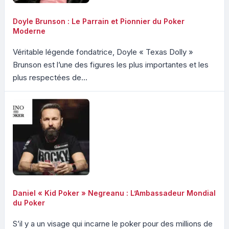
Doyle Brunson : Le Parrain et Pionnier du Poker
Moderne
Véritable légende fondatrice, Doyle « Texas Dolly »
Brunson est l’une des figures les plus importantes et les
plus respectées de...
Daniel « Kid Poker » Negreanu : L’Ambassadeur Mondial
du Poker
S’il y a un visage qui incarne le poker pour des millions de