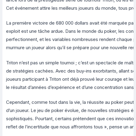
Cet événement attire les meilleurs joueurs du monde, tous prê
La première victoire de 680 000 dollars avait été marquée pa
exploit est une tâche ardue. Dans le monde du poker, les con
perfectionnent, et les variables nombreuses rendent chaque 
murmure un joueur alors qu’il se prépare pour une nouvelle ren
Triton n’est pas un simple tournoi ; c’est un spectacle de maît
de stratégies cachées. Avec des buy-ins exorbitants, allant s
joueurs participant à Triton ont déjà prouvé leur courage et 
le résultat d’années d’expérience et d’une concentration sans fa
Cependant, comme tout dans la vie, la réussite au poker peut 
d’un joueur. Le jeu de poker évolue, de nouvelles stratégies ém
sophistiqués. Pourtant, certains prétendent que ces innovation
reflet de l’incertitude que nous affrontons tous », pense un a