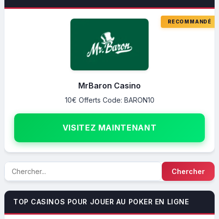
MrBaron Casino
10€ Offerts Code: BARON10
VISITEZ MAINTENANT
TOP CASINOS POUR JOUER AU POKER EN LIGNE