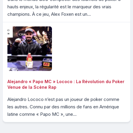
hauts enjeux, la régularité est le marqueur des vrais
champions. À ce jeu, Alex Foxen est un...
Alejandro « Papo MC » Lococo : La Révolution du Poker
Venue de la Scène Rap
Alejandro Lococo n’est pas un joueur de poker comme
les autres. Connu par des millions de fans en Amérique
latine comme « Papo MC », une...