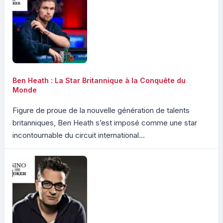
Ben Heath : La Star Britannique à la Conquête du
Monde
Figure de proue de la nouvelle génération de talents
britanniques, Ben Heath s’est imposé comme une star
incontournable du circuit international...