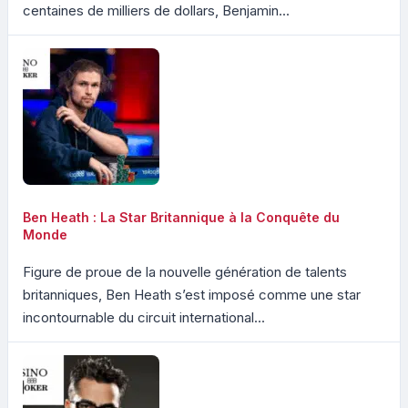
centaines de milliers de dollars, Benjamin...
Ben Heath : La Star Britannique à la Conquête du
Monde
Figure de proue de la nouvelle génération de talents
britanniques, Ben Heath s’est imposé comme une star
incontournable du circuit international...