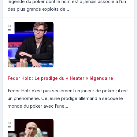
légende du poker dont le nom est à jamais associé à l’un
des plus grands exploits de...
Fedor Holz : Le prodige du « Heater » légendaire
Fedor Holz n’est pas seulement un joueur de poker ; il est
un phénomène. Ce jeune prodige allemand a secoué le
monde du poker avec l’une...