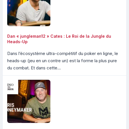
Dan « jungleman12 » Cates : Le Roi de la Jungle du
Heads-Up
Dans l’écosystème ultra-compétitif du poker en ligne, le
heads-up (jeu en un contre un) est la forme la plus pure
du combat. Et dans cette...