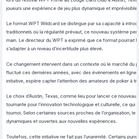
joueurs une expérience de jeu plus dynamique et imprévisible.
Le format WPT Wildcard se distingue par sa capacité à introdu
traditionnels où la régularité prévaut, ce nouveau système per
main. Le directeur du WPT a exprimé que ce format pourrait bie
s’adapter à un niveau d’incertitude plus élevé.
Ce changement intervient dans un contexte où le marché du poke
fluctué ces dernières années, avec des événements en ligne ga
initiative, espère capter l’attention des amateurs de poker à t
Le choix d’Austin, Texas, comme lieu pour lancer ce nouveau
tournante pour l’innovation technologique et culturelle, ce q
tournoi. Selon certaines sources proches de l’organisation, l
dynamiques et ouvertes aux nouvelles expériences.
Toutefois, cette initiative ne fait pas l’unanimité. Certains pur