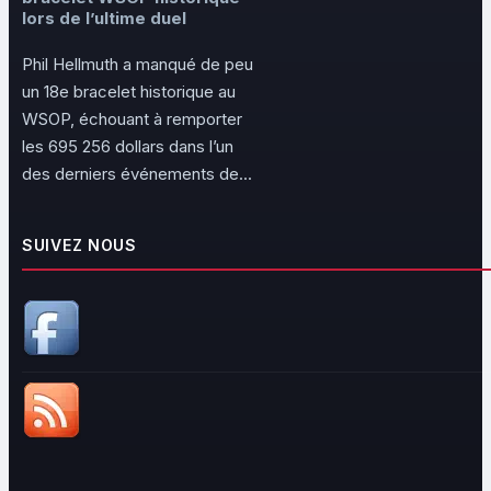
lors de l’ultime duel
Phil Hellmuth a manqué de peu
un 18e bracelet historique au
WSOP, échouant à remporter
les 695 256 dollars dans l’un
des derniers événements de...
SUIVEZ NOUS