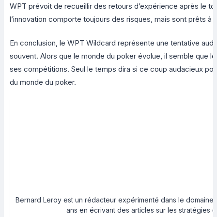
WPT prévoit de recueillir des retours d’expérience après le to
l’innovation comporte toujours des risques, mais sont prêts à ac
En conclusion, le WPT Wildcard représente une tentative audaci
souvent. Alors que le monde du poker évolue, il semble que le W
ses compétitions. Seul le temps dira si ce coup audacieux porte
du monde du poker.
Bernard Leroy est un rédacteur expérimenté dans le domaine des 
ans en écrivant des articles sur les stratégies 