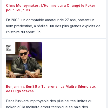
Chris Moneymaker : L’Homme qui a Changé le Poker
pour Toujours
En 2003, un comptable amateur de 27 ans, portant un
nom prédestiné, a réalisé l’un des plus grands exploits de
l’histoire du sport. En...
Benjamin « Ben86 » Tollerene : Le Maître Silencieux
des High Stakes
Dans l’univers impitoyable des plus hautes limites du
poker, où la moindre erreur technique se paie des