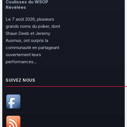
Coulisses du WSOP
Révélées
Le 7 août 2026, plusieurs
grands noms du poker, dont
Shaun Deeb et Jeremy
Ausmus, ont surpris la
communauté en partageant
ouvertement leurs
performances...
SUIVEZ NOUS