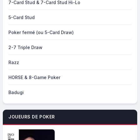
7-Card Stud & 7-Card Stud Hi-Lo
5-Card Stud
Poker fermé (ou 5-Card Draw)
2-7 Triple Draw
Razz
HORSE & 8-Game Poker
Badugi
JOUEURS DE POKER