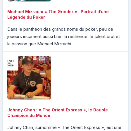
Michael Mizrachi « The Grinder » : Portrait d’une
Légende du Poker
Dans le panthéon des grands noms du poker, peu de
joueurs incarnent aussi bien la résilience, le talent brut et
la passion que Michael Mizrachi....
Johnny Chan : « The Orient Express », le Double
Champion du Monde
Johnny Chan, surnommé « The Orient Express », est une