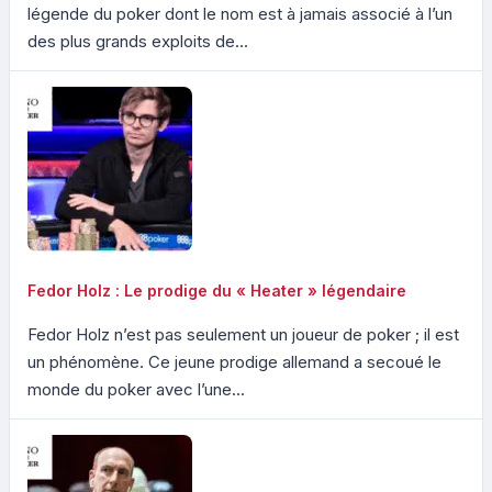
légende du poker dont le nom est à jamais associé à l’un
des plus grands exploits de...
Fedor Holz : Le prodige du « Heater » légendaire
Fedor Holz n’est pas seulement un joueur de poker ; il est
un phénomène. Ce jeune prodige allemand a secoué le
monde du poker avec l’une...