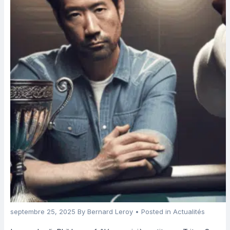
septembre 25, 2025
By
Bernard Leroy
• Posted in
Actualités