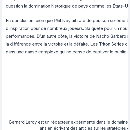
question la domination historique de pays comme les États-Un
En conclusion, bien que Phil Ivey ait raté de peu son sixième
d’inspiration pour de nombreux joueurs. Sa quête pour un nouvea
performances. D’un autre côté, la victoire de Nacho Barbero ra
la différence entre la victoire et la défaite. Les Triton Series 
dans une danse complexe qui ne cesse de captiver le public d
Bernard Leroy est un rédacteur expérimenté dans le domaine des 
ans en écrivant des articles sur les stratégies 