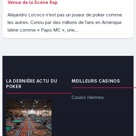
Venue de la Scène Rap
Alejandro Lococo n’est pas un joueur de poker comme
les autres. Connu par des millions de fans en Amérique
latine comme « Papo MC », une...
LA DERNIÈRE ACTU DU
MEILLEURS CASINOS
POKER
Casino Hermes