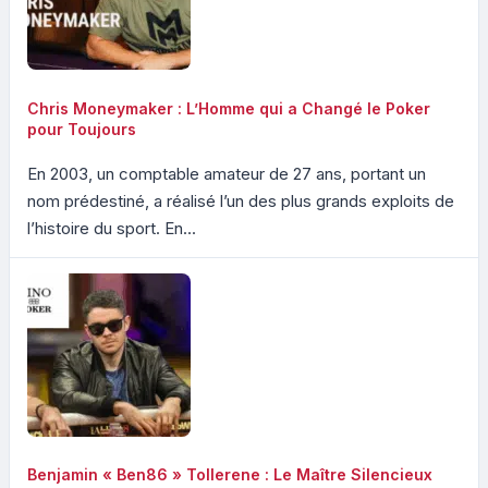
Chris Moneymaker : L’Homme qui a Changé le Poker
pour Toujours
En 2003, un comptable amateur de 27 ans, portant un
nom prédestiné, a réalisé l’un des plus grands exploits de
l’histoire du sport. En...
Benjamin « Ben86 » Tollerene : Le Maître Silencieux