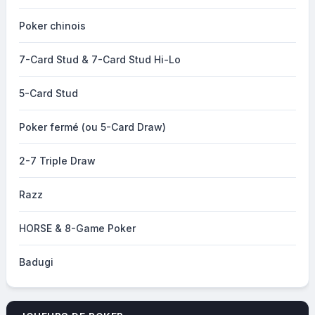
Poker chinois
7-Card Stud & 7-Card Stud Hi-Lo
5-Card Stud
Poker fermé (ou 5-Card Draw)
2-7 Triple Draw
Razz
HORSE & 8-Game Poker
Badugi