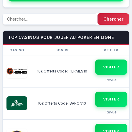
TOP CASINOS POUR JOUER AU POKER EN LIGNE
CASINO
BONUS
VISITER
VISITER
10€ Offerts Code: HERMES10
Revue
VISITER
10€ Offerts Code: BARON10
Revue
VISITER