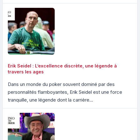
Erik Seidel : L’excellence discrète, une légende à
travers les ages
Dans un monde du poker souvent dominé par des
personnalités flamboyantes, Erik Seidel est une force
tranquille, une légende dont la carrière...