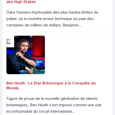
des High Stakes
Dans l’univers impitoyable des plus hautes limites du
poker, où la moindre erreur technique se paie des
centaines de milliers de dollars, Benjamin...
Ben Heath : La Star Britannique à la Conquête du
Monde
Figure de proue de la nouvelle génération de talents
britanniques, Ben Heath s’est imposé comme une star
incontournable du circuit international...