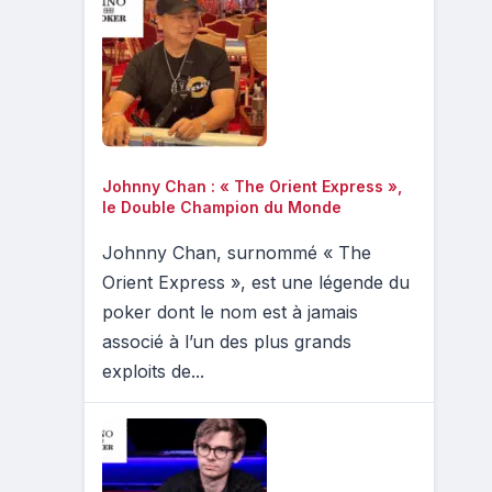
Johnny Chan : « The Orient Express »,
le Double Champion du Monde
Johnny Chan, surnommé « The
Orient Express », est une légende du
poker dont le nom est à jamais
associé à l’un des plus grands
exploits de...