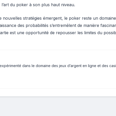
’art du poker à son plus haut niveau.
de nouvelles stratégies émergent, le poker reste un domaine
issance des probabilités s’entremêlent de manière fascinan
rtie est une opportunité de repousser les limites du possib
 expérimenté dans le domaine des jeux d’argent en ligne et des cas