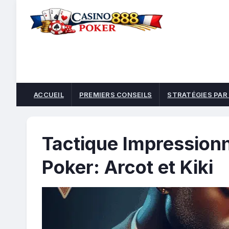
ACCUEIL
PREMIERS CONSEILS
STRATÉGIES PAR
Tactique Impression
Poker: Arcot et Kiki