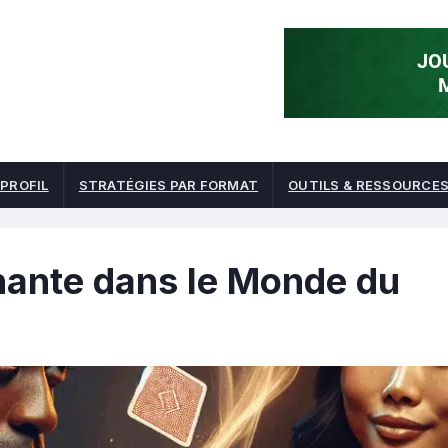
 PROFIL
STRATÉGIES PAR FORMAT
OUTILS & RESSOURCE
nante dans le Monde du