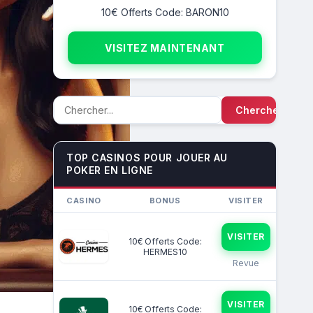
10€ Offerts Code: BARON10
VISITEZ MAINTENANT
TOP CASINOS POUR JOUER AU
POKER EN LIGNE
CASINO
BONUS
VISITER
VISITER
10€ Offerts Code:
HERMES10
Revue
VISITER
10€ Offerts Code: