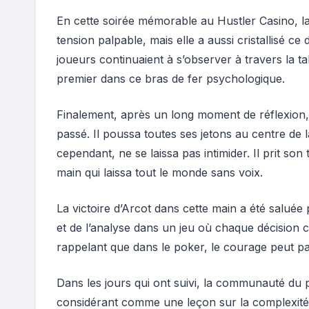
En cette soirée mémorable au Hustler Casino, l
tension palpable, mais elle a aussi cristallisé 
joueurs continuaient à s’observer à travers la tab
premier dans ce bras de fer psychologique.
Finalement, après un long moment de réflexion, Kik
passé. Il poussa toutes ses jetons au centre de l
cependant, ne se laissa pas intimider. Il prit so
main qui laissa tout le monde sans voix.
La victoire d’Arcot dans cette main a été saluée
et de l’analyse dans un jeu où chaque décision 
rappelant que dans le poker, le courage peut par
Dans les jours qui ont suivi, la communauté du
considérant comme une leçon sur la complexité et