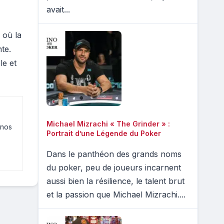
avait...
 où la
te.
le et
Michael Mizrachi « The Grinder » :
inos
Portrait d’une Légende du Poker
Dans le panthéon des grands noms
du poker, peu de joueurs incarnent
aussi bien la résilience, le talent brut
et la passion que Michael Mizrachi....