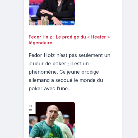
Fedor Holz : Le prodige du « Heater »
légendaire
Fedor Holz n’est pas seulement un
joueur de poker ; il est un
phénomène. Ce jeune prodige
allemand a secoué le monde du
poker avec l’une...